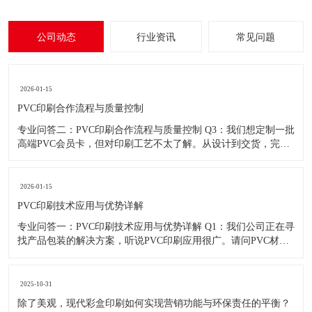
公司动态
行业资讯
常见问题
2026-01-15
PVC印刷合作流程与质量控制
专业问答二：PVC印刷合作流程与质量控制 Q3：我们想定制一批
高端PVC会员卡，但对印刷工艺不太了解。从设计到交货，完整
的合作流程是怎样的？我们需要提供什么？ A3：定制高端PVC会
员卡，一个清晰顺畅的流程是保证质量和效率的关键。我们成熟
的合作流程一般分为五个阶段： 第一阶段：需求
2026-01-15
PVC印刷技术应用与优势详解
专业问答一：PVC印刷技术应用与优势详解 Q1：我们公司正在寻
找产品包装的解决方案，听说PVC印刷应用很广。请问PVC材料
究竟适合印刷哪些类型的产品？与其他材料相比有什么核心优
势？ A1：感谢您的关注。PVC（聚氯乙烯）因其独特的物理化学
性质，确实成为许多行业包装和标识解决方案的首选材料
2025-10-31
除了美观，现代彩盒印刷如何实现营销功能与环保责任的平衡？