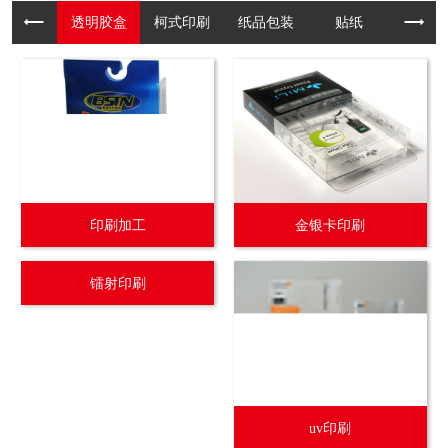
透明胶盒
柯式印刷
纸品包装
贴纸
吊牌纸卡.
印刷加工
金银卡印刷
镭射印刷
uv印刷