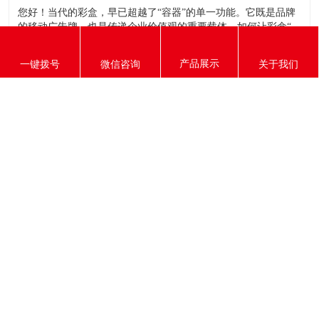
您好！当代的彩盒，早已超越了“容器”的单一功能。它既是品牌
的移动广告牌，也是传递企业价值观的重要载体。如何让彩盒“会
说话”，同时肩负起环保责任，是现代品牌必须思考的课题。
一、让彩盒成为“无声的销售员”——营销功能的深化 创意结构与
一键拨号
微信咨询
关于我们
开启体验： 独特的盒型（如抽屉盒、天地盖、带内托的展
2025-10-31
从设计稿到成品，彩盒印刷过程中有哪些容易“踩坑”的细节？
您好！“纸上谈兵”与“实物落地”之间，往往存在着诸多细节陷
阱。一个看似完美的设计文件，可能因为忽略了某些关键点，导
致成品出现色差、模切不准、糊版等令人失望的问题。作为您的
印刷合作伙伴，我们有责任提前为您揭示这些风险点，确保流程
顺畅。 以下是我们总结的四个最容易“踩坑”的环节及避坑指南：
2025-10-31
小批量彩盒订单，如何保证高效率与高品质的统一？
您好！“小批量、高品质、快交付”是当前市场，尤其是新消费品
牌、初创公司及电商客户的普遍需求。我们完全理解，对于小订
单，您最担心的就是：起订量高、单价昂贵、品质不稳定、交期
漫长。 请放心，现代印刷技术和管理模式已经能完美解决这一问
题。我们认为，小批量订单并非“鸡肋”，而是与客户共同成长、
2025-10-31
彩盒印刷中，纸张的选择为何如此重要？不同材质对最终效果有何影响？
您好！如果说设计是彩盒的灵魂，那么纸张就是承载灵魂的骨骼