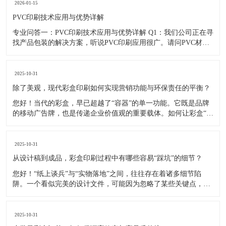
的合作流程一般分为五个阶段： 第一阶段：需求
2026-01-15
PVC印刷技术应用与优势详解
专业问答一：PVC印刷技术应用与优势详解 Q1：我们公司正在寻
找产品包装的解决方案，听说PVC印刷应用很广。请问PVC材料
究竟适合印刷哪些类型的产品？与其他材料相比有什么核心优
势？ A1：感谢您的关注。PVC（聚氯乙烯）因其独特的物理化学
性质，确实成为许多行业包装和标识解决方案的首选材料
2025-10-31
除了美观，现代彩盒印刷如何实现营销功能与环保责任的平衡？
您好！当代的彩盒，早已超越了“容器”的单一功能。它既是品牌
的移动广告牌，也是传递企业价值观的重要载体。如何让彩盒“会
说话”，同时肩负起环保责任，是现代品牌必须思考的课题。
一、让彩盒成为“无声的销售员”——营销功能的深化 创意结构与
开启体验： 独特的盒型（如抽屉盒、天地盖、带内托的展
2025-10-31
从设计稿到成品，彩盒印刷过程中有哪些容易“踩坑”的细节？
您好！“纸上谈兵”与“实物落地”之间，往往存在着诸多细节陷
阱。一个看似完美的设计文件，可能因为忽略了某些关键点，导
致成品出现色差、模切不准、糊版等令人失望的问题。作为您的
印刷合作伙伴，我们有责任提前为您揭示这些风险点，确保流程
顺畅。 以下是我们总结的四个最容易“踩坑”的环节及避坑指南：
2025-10-31