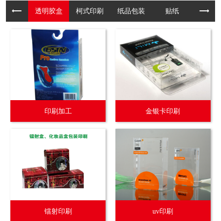
透明胶盒
柯式印刷
纸品包装
贴纸
吊牌纸卡.
印刷加工
金银卡印刷
镭射印刷
uv印刷